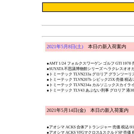
2021年5月8日(土)
本日の新入荷案内
●AMT 1/24 フォルクスワーゲン ゴルフ GTI 1978 
●SUYATA 不思議博物館シリーズ ヘラクレスオオカブ
●トミーテック TLVN233a グロリア グランツーリス
●トミーテック TLVN207b シビック25X 売価 税込\2
●トミーテック TLVN234a カルソニックスカイライン G
●トミーテック TLV43 あぶない刑事 グロリア 港304
2021年5月14日(金)
本日の新入荷案内
●アオシマ ACKS 合体アトランジャー 売価 税込\91
●アオシマ ACKS VFGマクロスΔ スクルドSP 売価 税