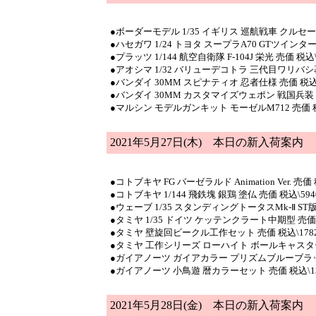
●ボーダーモデル 1/35 イギリス 巡航戦車 クルセーダ
●ハセガワ 1/24 トヨタ スープラA70 GTツインターボ
●プラッツ 1/144 航空自衛隊 F-104J 栄光 売価 税込\
●アオシマ 1/32 バリューデコトラ 三代目ワリバシ慕
●バンダイ 30MM スピナティオ 忍者仕様 売価 税込\
●バンダイ 30MM カスタマイズウェポン 戦国兵装 売
●マルシン モデルガンキット モーゼルM712 売価 税込
2021年5月27日(木)
本日の新入荷案内
●コトブキヤ FG バーゼラルド Animation Ver. 売価 
●コトブキヤ 1/144 飛鉄塊 銀鶏 塗仏 売価 税込\594
●ウェーブ 1/35 スタンディングトータスMk-Ⅱ ST版 
●タミヤ 1/35 ドイツ ケッテンクラート中期型 売価 
●タミヤ 壁旋回ビークル工作セット 売価 税込\178
●タミヤ 工作シリーズ ローハイト ボールキャスター 
●ガイアノーツ ガイアカラー プリズムブルーブラック
●ガイアノーツ 小鳥遊 暦カラーセット 売価 税込\13
2021年5月28日(金)
本日の新入荷案内