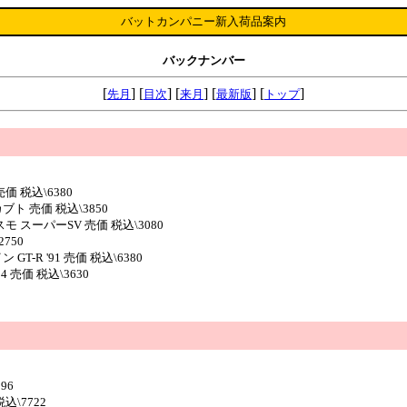
バットカンパニー新入荷品案内
バックナンバー
[
] [
] [
] [
] [
]
先月
目次
来月
最新版
トップ
売価 税込\6380
ト 売価 税込\3850
モ スーパーSV 売価 税込\3080
750
T-R '91 売価 税込\6380
 売価 税込\3630
96
込\7722