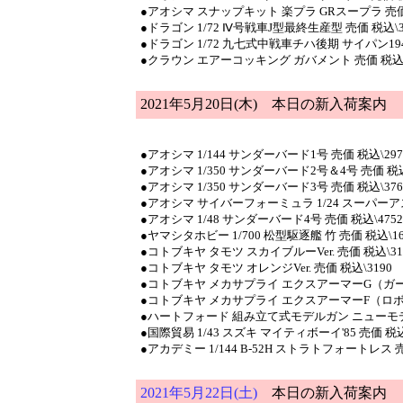
●アオシマ スナップキット 楽プラ GRスープラ 売価 
●ドラゴン 1/72 Ⅳ号戦車J型最終生産型 売価 税込\3
●ドラゴン 1/72 九七式中戦車チハ後期 サイパン1944
●クラウン エアーコッキング ガバメント 売価 税込\
2021年5月20日(木)
本日の新入荷案内
●アオシマ 1/144 サンダーバード1号 売価 税込\297
●アオシマ 1/350 サンダーバード2号＆4号 売価 税込
●アオシマ 1/350 サンダーバード3号 売価 税込\376
●アオシマ サイバーフォーミュラ 1/24 スーパーアス
●アオシマ 1/48 サンダーバード4号 売価 税込\4752
●ヤマシタホビー 1/700 松型駆逐艦 竹 売価 税込\16
●コトブキヤ タモツ スカイブルーVer. 売価 税込\31
●コトブキヤ タモツ オレンジVer. 売価 税込\3190
●コトブキヤ メカサプライ エクスアーマーG（ガール
●コトブキヤ メカサプライ エクスアーマーF（ロボッ
●ハートフォード 組み立て式モデルガン ニューモデル
●国際貿易 1/43 スズキ マイティボーイ'85 売価 税込
●アカデミー 1/144 B-52H ストラトフォートレス 売
2021年5月22日(土)
本日の新入荷案内