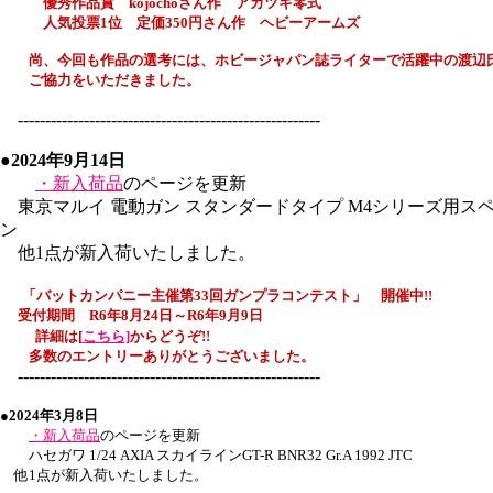
優秀作品賞 kojochoさん作 アカツキ零式
人気投票1位 定価350円さん作 ヘビーアームズ
尚、今回も作品の選考には、ホビージャパン誌ライターで活躍中の渡辺
ご協力をいただきました。
-------------------------------------------------------
●2024年9月14日
・新入荷品
のページを更新
東京マルイ 電動ガン スタンダードタイプ M4シリーズ用ス
ン
他1点が新入荷いたしました。
「バットカンパニー主催
第33回
ガンプラコンテスト」 開催中!!
受付期間 R6年8月24日～R6年9月9日
詳細は[
こちら]
からどうぞ!
!
多数のエントリーありがとうございました。
-------------------------------------------------------
●2024年3月8日
・新入荷品
のページを更新
ハセガワ 1/24 AXIA スカイラインGT-R BNR32 Gr.A 1992 JTC
他1点が新入荷いたしました。