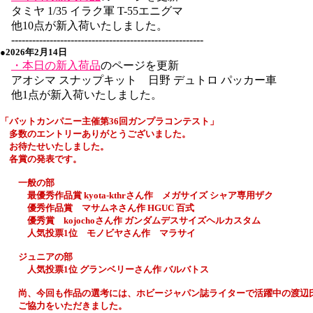
タミヤ 1/35 イラク軍 T-55エニグマ
他10点が新入荷いたしました。
-------------------------------------------------------
●2026年2月14日
・本日の新入荷品
のページを更新
アオシマ スナップキット 日野 デュトロ パッカー車
他1点が新入荷いたしました。
「バットカンパニー主催
第36回
ガンプラコンテスト」
多数のエントリーありがとうございました。
お待たせいたしました。
各賞の発表です。
一般の部
最優秀作品賞 kyota-kthrさん作 メガサイズ シャア専用ザク
優秀作品賞 マサムネさん作 HGUC 百式
優秀賞 kojochoさん作 ガンダムデスサイズヘルカスタム
人気投票1位 モノビヤさん作 マラサイ
ジュニアの部
人気投票1位 グランベリーさん作 バルバトス
尚、今回も作品の選考には、ホビージャパン誌ライターで活躍中の渡辺
ご協力をいただきました。