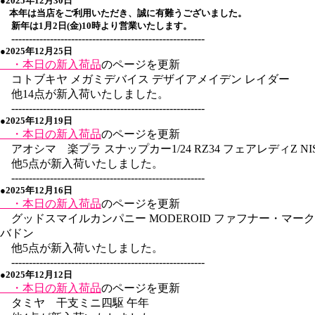
●
2025年12月30日
本年は当店をご利用いただき、誠に有難うございました。
新年は1月2日(金)10時より営業いたします。
-------------------------------------------------------
●2025年12月25日
・本日の新入荷品
のページを更新
コトブキヤ メガミデバイス デザイアメイデン レイダー
他14点が新入荷いたしました。
-------------------------------------------------------
●2025年12月19日
・本日の新入荷品
のページを更新
アオシマ 楽プラ スナップカー1/24 RZ34 フェアレディZ NISM
他5点が新入荷いたしました。
-------------------------------------------------------
●2025年12月16日
・本日の新入荷品
のページを更新
グッドスマイルカンパニー MODEROID ファフナー・マー
バドン
他5点が新入荷いたしました。
-------------------------------------------------------
●2025年12月12日
・本日の新入荷品
のページを更新
タミヤ 干支ミニ四駆 午年