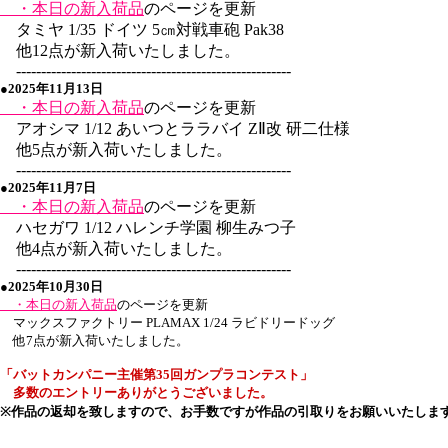
・本日の新入荷品
のページを更新
タミヤ 1/35 ドイツ 5㎝対戦車砲 Pak38
他12点が新入荷いたしました。
-------------------------------------------------------
●2025年11月13日
・本日の新入荷品
のページを更新
アオシマ 1/12 あいつとララバイ ZⅡ改 研二仕様
他5点が新入荷いたしました。
-------------------------------------------------------
●2025年11月7日
・本日の新入荷品
のページを更新
ハセガワ 1/12 ハレンチ学園 柳生みつ子
他4点が新入荷いたしました。
-------------------------------------------------------
●2025年10月30日
・本日の新入荷品
のページを更新
マックスファクトリー PLAMAX 1/24 ラビドリードッグ
他7点が新入荷いたしました。
「バットカンパニー主催
第35回
ガンプラコンテスト」
多数のエントリーありがとうございました。
※作品の返却を致しますので、お手数ですが作品の引取りをお願いいたしま
-------------------------------------------------------