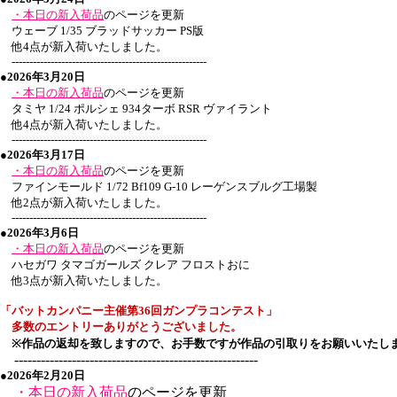
・本日の新入荷品
のページを更新
ウェーブ 1/35 ブラッドサッカー PS版
他4点が新入荷いたしました。
-------------------------------------------------------
●2026年3月20日
・本日の新入荷品
のページを更新
タミヤ 1/24 ポルシェ 934ターボ RSR ヴァイラント
他4点が新入荷いたしました。
-------------------------------------------------------
●2026年3月17日
・本日の新入荷品
のページを更新
ファインモールド 1/72 Bf109 G-10 レーゲンスブルグ工場製
他2点が新入荷いたしました。
-------------------------------------------------------
●2026年3月6日
・本日の新入荷品
のページを更新
ハセガワ タマゴガールズ クレア フロストおに
他3点が新入荷いたしました。
「バットカンパニー主催
第36回
ガンプラコンテスト」
多数のエントリーありがとうございました。
※作品の返却を致しますので、お手数ですが作品の引取りをお願いいたし
-------------------------------------------------------
●2026年2月20日
・本日の新入荷品
のページを更新