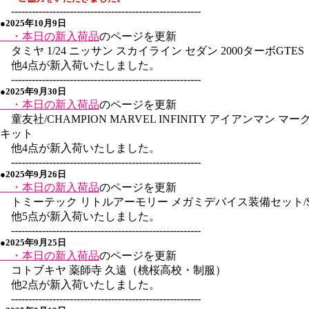
-------------------------------------------------------
●2025年10月9日
・本日の新入荷品
のページを更新
タミヤ 1/24 ニッサン スカイライン セダン 2000ターボGTES
他4点が新入荷いたしました。
-------------------------------------------------------
●2025年9月30日
・本日の新入荷品
のページを更新
童友社/CHAMPION MARVEL INFINITY アイアンマン マ
キット
他4点が新入荷いたしました。
-------------------------------------------------------
●2025年9月26日
・本日の新入荷品
のページを更新
トミーテック リトルアーモリー メガミデバイス装備セット/
他5点が新入荷いたしました。
-------------------------------------------------------
●2025年9月25日
・本日の新入荷品
のページを更新
コトブキヤ 薬師寺 久遠（桃桜高校・制服）
他2点が新入荷いたしました。
-------------------------------------------------------