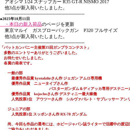
アオシマ 1/24 スナップカー R35 GT-R NISMO 2017
他3点が新入荷いたしました。
-------------------------------------------------------
●2025年10月11日
・本日の新入荷品
のページを更新
東京マルイ ガスブローバックガン P320 フルサイズ
他3点が新入荷いたしました。
-------------------------------------------------------
「バットカンパニー主催
第35回
ガンプラコンテスト」
多数のエントリーありがとうございました。
お待たせいたしました。
各賞の発表です。
一般の部
最優秀作品賞 kyotakthrさん作 ジェガン アムロ専用機
優秀作品賞 ニュータイプさん作
バスターガンダム＆ディアッカ専用デステニーガ
優秀作品賞 kojochoさん作 デスティニー最大稼働
人気投票1位 アウツーさん作 シルヴァバレト・サプレッサー アン
ジュニアの部
人気投票1位 スッポンさん作 RX-78 ガンダム
尚、今回も作品の選考には、ホビージャパン誌ライターで活躍中の渡辺
ご協力をいただきました。