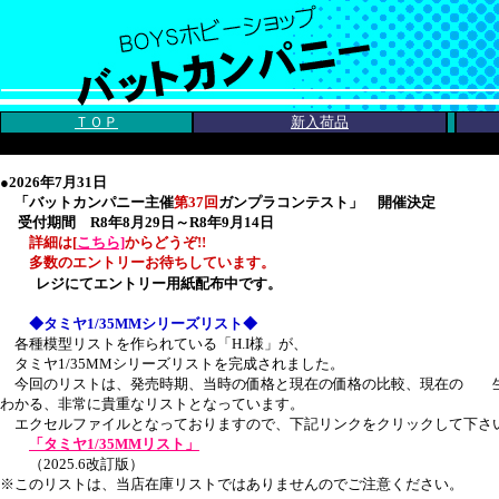
ＴＯＰ
新入荷品
●2026年7月31日
「バットカンパニー主催
第37回
ガンプラコンテスト」 開催決定
受付期間 R8年8月29日～R8年9月14日
詳細は[
こちら]
からどうぞ!
!
多数のエントリーお待ちしています。
レジにてエントリー用紙配布中です。
◆タミヤ1/35MMシリーズリスト◆
各種模型リストを作られている「H.I様」が、
タミヤ1/35MMシリーズリストを完成されました。
今回のリストは、発売時期、当時の価格と現在の価格の比較、現在の 
わかる、非常に貴重なリストとなっています。
エクセルファイルとなっておりますので、下記リンクをクリックして下さ
「タミヤ1/35MMリスト」
（2025.6改訂版）
※このリストは、当店在庫リストではありませんのでご注意ください。