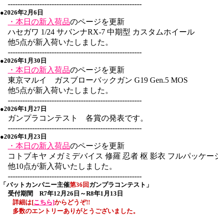
-------------------------------------------------------
●2026年2月6日
・本日の新入荷品
のページを更新
ハセガワ 1/24 サバンナRX-7 中期型 カスタムホイール
他5点が新入荷いたしました。
-------------------------------------------------------
●2026年1月30日
・本日の新入荷品
のページを更新
東京マルイ ガスブローバックガン G19 Gen.5 MOS
他5点が新入荷いたしました。
-------------------------------------------------------
●2026年1月27日
ガンプラコンテスト 各賞の発表です。
-------------------------------------------------------
●2026年1月23日
・本日の新入荷品
のページを更新
コトブキヤ メガミデバイス 修羅 忍者 枢 影衣 フルパッケー
他10点が新入荷いたしました。
-------------------------------------------------------
「バットカンパニー主催
第36回
ガンプラコンテスト」
受付期間 R7年12月26日～R8年1月13日
詳細は[
こちら]
からどうぞ!
!
多数のエントリーありがとうございました。