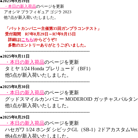
●2025年9月19日
・本日の新入荷品
のページを更新
アオシマ プラフィギュア ゴジラ 2023
他7点が新入荷いたしました。
「バットカンパニー主催
第35回
ガンプラコンテスト」
受付期間 R7年8月29日～R7年9月15日
詳細は[
こちら]
からどうぞ!
!
多数のエントリーありがとうございました。
-------------------------------------------------------
●2025年9月11日
・本日の新入荷品
のページを更新
タミヤ 1/24 Honda プレリュード（BF1）
他5点が新入荷いたしました。
-------------------------------------------------------
●2025年8月30日
・本日の新入荷品
のページを更新
グッドスマイルカンパニー MODEROID ガッチャスパルタン
他1点が新入荷いたしました。
-------------------------------------------------------
●2025年8月29日
・本日の新入荷品
のページを更新
ハセガワ 1/24 ホンダ シビックGL（SB-1）2ドアカスタムVer.
他4点が新入荷いたしました。