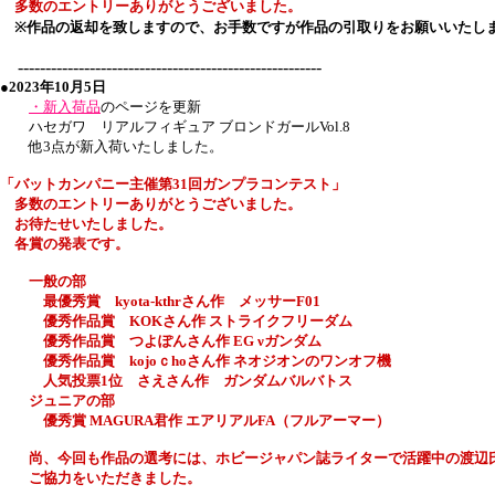
多数のエントリーありがとうございました。
※作品の返却を致しますので、お手数ですが作品の引取りをお願いいたし
-------------------------------------------------------
●2023年10月5日
・新入荷品
のページを更新
ハセガワ リアルフィギュア ブロンドガールVol.8
他3点が新入荷いたしました。
「バットカンパニー主催
第31回
ガンプラコンテスト」
多数のエントリーありがとうございました。
お待たせいたしました。
各賞の発表です。
一般の部
最優秀賞 kyota-kthrさん作 メッサーF01
優秀作品賞 KOKさん作 ストライクフリーダム
優秀作品賞 つよぽんさん作 EG νガンダム
優秀作品賞 kojoｃhoさん作 ネオジオンのワンオフ機
人気投票1位 さえさん作 ガンダムバルバトス
ジュニアの部
優秀賞 MAGURA君作 エアリアルFA（フルアーマー）
尚、今回も作品の選考には、ホビージャパン誌ライターで活躍中の渡辺
ご協力をいただきました。