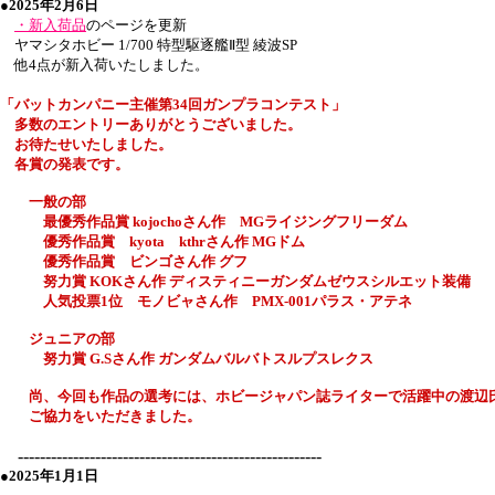
●2025年2月6日
・新入荷品
のページを更新
ヤマシタホビー 1/700 特型駆逐艦Ⅱ型 綾波SP
他4点が新入荷いたしました。
「バットカンパニー主催
第34回
ガンプラコンテスト」
多数のエントリーありがとうございました。
お待たせいたしました。
各賞の発表です。
一般の部
最優秀作品賞 kojochoさん作 MGライジングフリーダム
優秀作品賞 kyota kthrさん作 MGドム
優秀作品賞 ビンゴさん作 グフ
努力賞 KOKさん作 ディスティニーガンダムゼウスシルエット装備
人気投票1位 モノビャさん作 PMX-001パラス・アテネ
ジュニアの部
努力賞 G.Sさん作 ガンダムバルバトスルプスレクス
尚、今回も作品の選考には、ホビージャパン誌ライターで活躍中の渡辺
ご協力をいただきました。
-------------------------------------------------------
●2025年1月1日